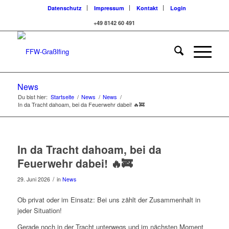
Datenschutz
Impressum
Kontakt
Login
+49 8142 60 491
News
Du bist hier:
Startseite
/
News
/
News
/
In da Tracht dahoam, bei da Feuerwehr dabei! 🔥🚒
In da Tracht dahoam, bei da
Feuerwehr dabei! 🔥🚒
/
29. Juni 2026
in
News
Ob privat oder im Einsatz: Bei uns zählt der Zusammenhalt in
jeder Situation!
Gerade noch in der Tracht unterwegs und im nächsten Moment