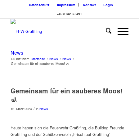
Datenschutz
Impressum
Kontakt
Login
+49 8142 60 491
News
Du bist hier:
Startseite
/
News
/
News
/
Gemeinsam für ein sauberes Moos! 🚮
Gemeinsam für ein sauberes Moos!
🚮
/
16. März 2024
in
News
Heute haben sich die Feuerwehr Graßlfing, die Bulldog Freunde
Graßlfing und der Schützenverein „Frisch auf Graßlfing“