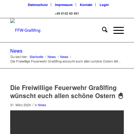
Datenschutz
Impressum
Kontakt
Login
+49 8142 60 491
News
Du bist hier:
Startseite
/
News
/
News
/
Die Freiwillige Feuerwehr Graßlfing wünscht euch allen schöne Ostern &#...
Die Freiwillige Feuerwehr Graßlfing
wünscht euch allen schöne Ostern 🐣
/
31. März 2024
in
News