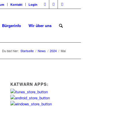
sum
Kontakt
Login
Bürgerinfo
Wir über uns
Du bist hier:
Startseite
/
News
/
2024
/
Mai
KATWARN APPS: